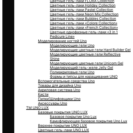
Цветные гель-лаки FLORA Collection
Цветные гель-лаки Holiday Collection
Цветные гель-лаки Pastel Collection
Цветные гель-лаки Neon Mix Collection
Цветные гель-лаки Bubbles Collection
Цветные гель-лаки «Colore Collection»
Цветные гель-лаки «Frеnch Collection»
Цветные однофазные гель-лаки «3 in 1
Pedicure Line»
Моделирование ногтей Uno
Моделирующие гели Uno
Моделирующие цветные гели Hard Builder Gel
Моделирующие цветные гели Reflective
Shine
Моделирующие цветные гели Unicorn Gel
Моделирующий гель-желе Jelly Gel
Полиакриловые гели Uno
Формы и типсы для наращивания UNO
Вспомогательные средства Uno
Товары для дизайна Uno
Акриловая система Uno
Кисти
Пилки|Шлифовщики Uno
Аксессуары Uno
ТМ UNO LUX
Базовые покрытия UNO LUX
Базовое покрытие Uno Lux
Камуфлирующее базовое покрытие Uno Lux
Верхнее покрытие UNO LUX
Цветные гель-лаки UNO LUX