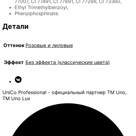
77007, CI 77491, CI 77891, CI 77266, CI 73360,
Ethyl Trimethylbenzoyl,
Phenylphosphinate.
Детали
Оттенок
Розовые и лиловые
Эффект
Без эффекта (классические цвета)
UniCo Professional - официальный партнер ТМ Uno,
ТМ Uno Lux