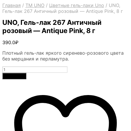
Главная
/
ТМ UNO
/
Цветные гель-лаки Uno
/
UNO,
Гель-лак 267 Античный розовый — Antique Pink, 8 г
UNO, Гель-лак 267 Античный
розовый — Antique Pink, 8 г
390.0
₽
Плотный гель-лак яркого сиренево-розового цвета
без мерцания и перламутра.
Количество
товара
В корзину
UNO,
Гель-
лак
267
Античный
розовый
-
Antique
Pink,