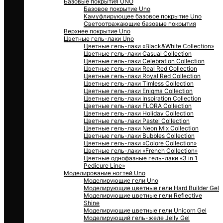
Базовые покрытия UNO
Базовое покрытие Uno
Камуфлирующее базовое покрытие Uno
Светоотражающие базовые покрытия
Верхнее покрытие Uno
Цветные гель-лаки Uno
Цветные гель-лаки «Black&White Collection»
Цветные гель-лаки Casual Collection
Цветные гель-лаки Celebration Collection
Цветные гель-лаки Real Red Collection
Цветные гель-лаки Royal Red Collection
Цветные гель-лаки Timless Collection
Цветные гель-лаки Enigma Collection
Цветные гель-лаки Inspiration Collection
Цветные гель-лаки FLORA Collection
Цветные гель-лаки Holiday Collection
Цветные гель-лаки Pastel Collection
Цветные гель-лаки Neon Mix Collection
Цветные гель-лаки Bubbles Collection
Цветные гель-лаки «Colore Collection»
Цветные гель-лаки «Frеnch Collection»
Цветные однофазные гель-лаки «3 in 1
Pedicure Line»
Моделирование ногтей Uno
Моделирующие гели Uno
Моделирующие цветные гели Hard Builder Gel
Моделирующие цветные гели Reflective
Shine
Моделирующие цветные гели Unicorn Gel
Моделирующий гель-желе Jelly Gel