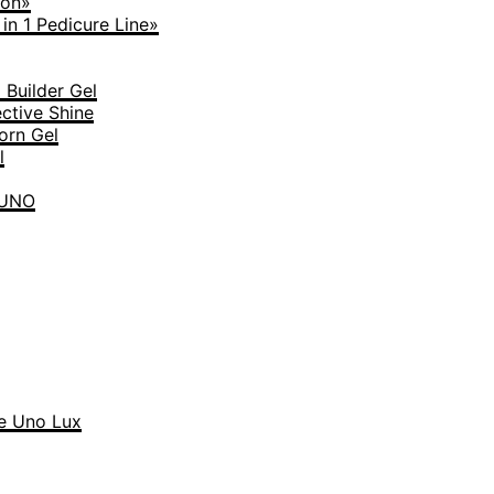
ion»
n 1 Pedicure Line»
Builder Gel
tive Shine
rn Gel
l
 UNO
 Uno Lux