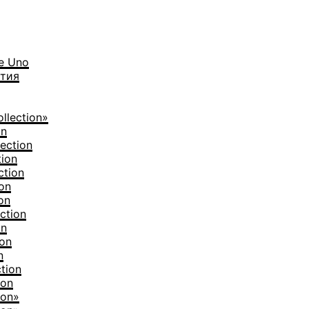
е Uno
тия
llection»
on
ection
tion
ction
on
on
ction
on
ion
n
tion
ion
ion»