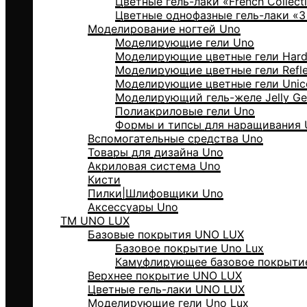
Цветные гель-лаки «Frеnch Collect
Цветные однофазные гель-лаки «3 i
Моделирование ногтей Uno
Моделирующие гели Uno
Моделирующие цветные гели Hard 
Моделирующие цветные гели Reflec
Моделирующие цветные гели Unico
Моделирующий гель-желе Jelly Ge
Полиакриловые гели Uno
Формы и типсы для наращивания
Вспомогательные средства Uno
Товары для дизайна Uno
Акриловая система Uno
Кисти
Пилки|Шлифовщики Uno
Аксессуары Uno
ТМ UNO LUX
Базовые покрытия UNO LUX
Базовое покрытие Uno Lux
Камуфлирующее базовое покрытие
Верхнее покрытие UNO LUX
Цветные гель-лаки UNO LUX
Моделирующие гели Uno Lux