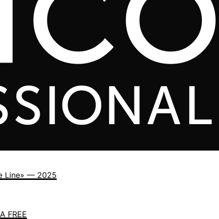
e Line» — 2025
A FREE