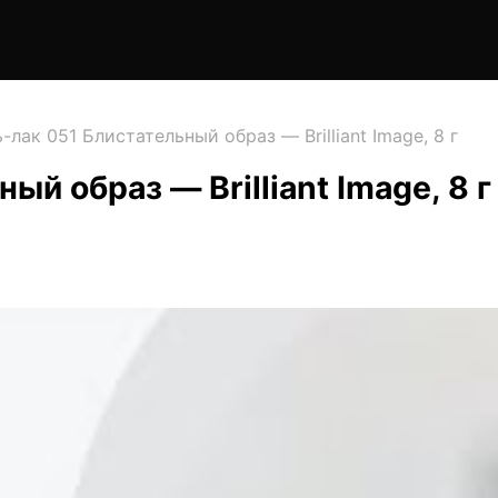
-лак 051 Блистательный образ — Brilliant Image, 8 г
ый образ — Brilliant Image, 8 г