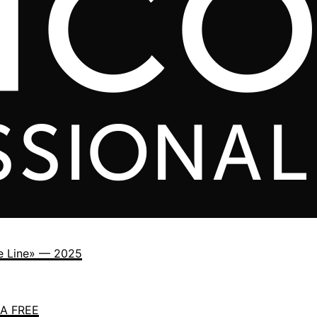
e Line» — 2025
A FREE