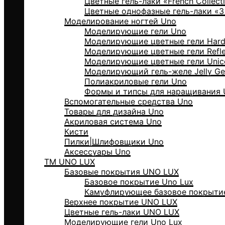
Цветные гель-лаки «Frеnch Collect
Цветные однофазные гель-лаки «3 i
Моделирование ногтей Uno
Моделирующие гели Uno
Моделирующие цветные гели Hard 
Моделирующие цветные гели Reflec
Моделирующие цветные гели Unico
Моделирующий гель-желе Jelly Ge
Полиакриловые гели Uno
Формы и типсы для наращивания
Вспомогательные средства Uno
Товары для дизайна Uno
Акриловая система Uno
Кисти
Пилки|Шлифовщики Uno
Аксессуары Uno
ТМ UNO LUX
Базовые покрытия UNO LUX
Базовое покрытие Uno Lux
Камуфлирующее базовое покрытие
Верхнее покрытие UNO LUX
Цветные гель-лаки UNO LUX
Моделирующие гели Uno Lux