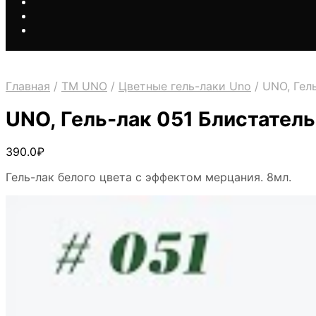
Главная
/
ТМ UNO
/
Цветные гель-лаки Uno
/
UNO, Гель
UNO, Гель-лак 051 Блистательн
390.0
₽
Гель-лак белого цвета с эффектом мерцания. 8мл.