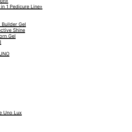
ion»
n 1 Pedicure Line»
Builder Gel
tive Shine
rn Gel
l
 UNO
 Uno Lux