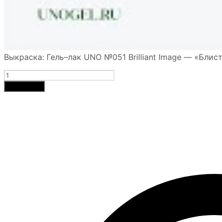
Выкраска: Гель–лак UNO №051 Brilliant Image — «Блис
Количество
товара
В корзину
UNO,
Гель-
лак
051
Блистательный
образ
-
Brilliant
Image,
8
г