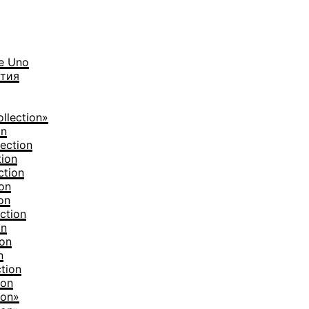
е Uno
тия
llection»
on
ection
tion
ction
on
on
ction
on
ion
n
tion
ion
ion»