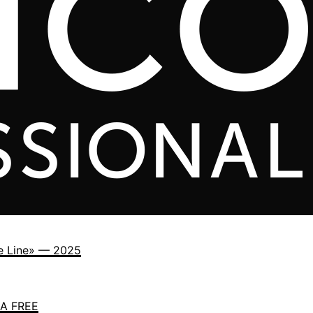
e Line» — 2025
A FREE