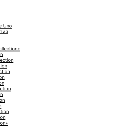
е Uno
тия
llection»
on
ection
tion
ction
on
on
ction
on
ion
n
tion
ion
ion»