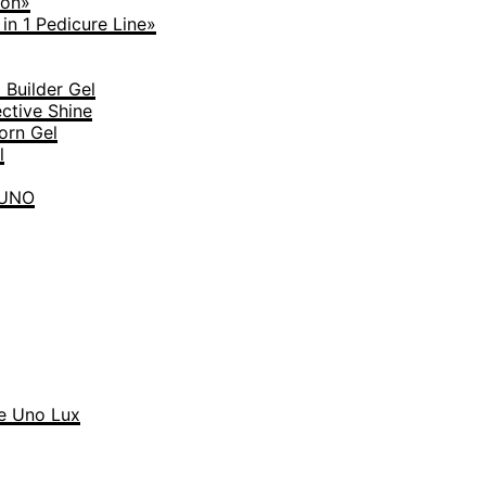
ion»
n 1 Pedicure Line»
Builder Gel
tive Shine
rn Gel
l
 UNO
 Uno Lux