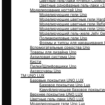
Цветные гель-лаки «Frеnch Collect
Цветные однофазные гель-лаки «3 i
Моделирование ногтей Uno
Моделирующие гели Uno
Моделирующие цветные гели Hard 
Моделирующие цветные гели Reflec
Моделирующие цветные гели Unico
Моделирующий гель-желе Jelly Ge
Полиакриловые гели Uno
Формы и типсы для наращивания
Вспомогательные средства Uno
Товары для дизайна Uno
Акриловая система Uno
Кисти
Пилки|Шлифовщики Uno
Аксессуары Uno
ТМ UNO LUX
Базовые покрытия UNO LUX
Базовое покрытие Uno Lux
Камуфлирующее базовое покрытие
Верхнее покрытие UNO LUX
Цветные гель-лаки UNO LUX
Моделирующие гели Uno Lux